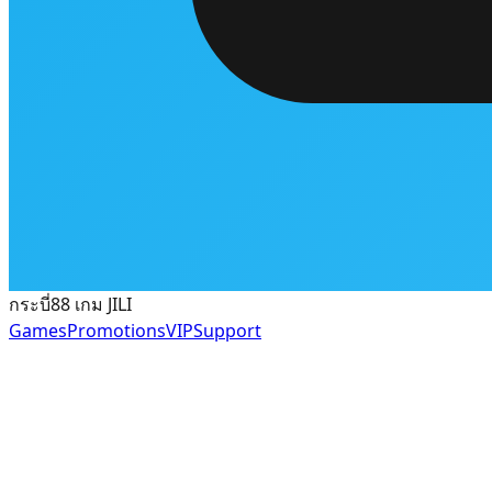
กระบี่88 เกม JILI
Games
Promotions
VIP
Support