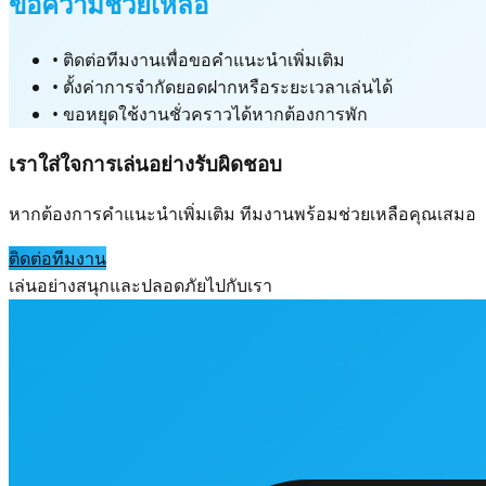
ขอความช่วยเหลือ
•
ติดต่อทีมงานเพื่อขอคำแนะนำเพิ่มเติม
•
ตั้งค่าการจำกัดยอดฝากหรือระยะเวลาเล่นได้
•
ขอหยุดใช้งานชั่วคราวได้หากต้องการพัก
เราใส่ใจการเล่นอย่างรับผิดชอบ
หากต้องการคำแนะนำเพิ่มเติม ทีมงานพร้อมช่วยเหลือคุณเสมอ
ติดต่อทีมงาน
เล่นอย่างสนุกและปลอดภัยไปกับเรา